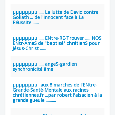
µµµµµµµµ ..... La lutte de David contre
Goliath ... de l'innocent face à La
Réussite ......
µµµµµµµµ ..... ENtre-RE-Trouver ..... NOS
ENtr-ÂmeS de "baptisé" chrétienS pour
Jésus-Christ ......
µµµµµµµµ ..... angeS-gardien
synchronicité âme
µµµµµµµµ ..aux 8 marches de l'ENtre-
Grande-Santé-Mentale aux racines
chrétiennes.fr ...par robert l'alsacien à la
grande gueule ..........