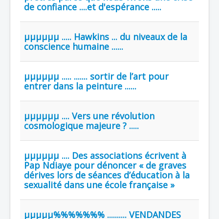
de confiance ....et d'espérance .....
µµµµµµ ..... Hawkins ... du niveaux de la
conscience humaine ......
µµµµµµ ..... ....... sortir de l’art pour
entrer dans la peinture ......
µµµµµµ .... Vers une révolution
cosmologique majeure ? .....
µµµµµµ .... Des associations écrivent à
Pap Ndiaye pour dénoncer « de graves
dérives lors de séances d’éducation à la
sexualité dans une école française »
µµµµµ%%%%%%% .......... VENDANDES