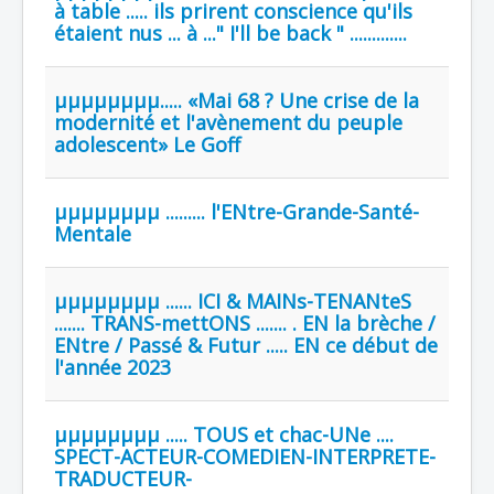
à table ..... ils prirent conscience qu'ils
étaient nus ... à ..." I'll be back " .............
µµµµµµµµ..... «Mai 68 ? Une crise de la
modernité et l'avènement du peuple
adolescent» Le Goff
µµµµµµµµ ......... l'ENtre-Grande-Santé-
Mentale
µµµµµµµµ ...... ICI & MAINs-TENANteS
....... TRANS-mettONS ....... . EN la brèche /
ENtre / Passé & Futur ..... EN ce début de
l'année 2023
µµµµµµµµ ..... TOUS et chac-UNe ....
SPECT-ACTEUR-COMEDIEN-INTERPRETE-
TRADUCTEUR-