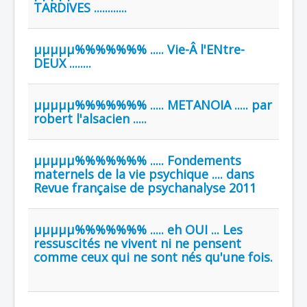
TARDIVES ............
µµµµµ%%%%%%% ..... Vie-Â l'ENtre-
DEUX ........
µµµµµ%%%%%%% ..... METANOIA ..... par
robert l'alsacien .....
µµµµµ%%%%%%% ..... Fondements
maternels de la vie psychique .... dans
Revue française de psychanalyse 2011
µµµµµ%%%%%%% ..... eh OUI ... Les
ressuscités ne vivent ni ne pensent
comme ceux qui ne sont nés qu'une fois.