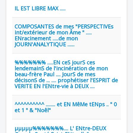
IL EST LIBRE MAX .....
COMPOSANTES de mes "PERSPECTIVEs
int/extérieur de mon Âme " .....
ENracinement .....de mon
JOURN'ANALYTIQUE ......
%%%%%%% .....EN ceS jourS ces
lendemainS de l'incinération de mon
beau-frère Paul .... JourS de mes
décisonS de ... .... prophétiser l'ESPRIT de
VERITE EN l'ENtre-vie à DEUX ....
^^^^^^^^^^ ........ et EN MêMe tENps .. " 0
et 1 " & "Noêl"
µµµµµ%%%%%%%.... L' ENtre-DEUX