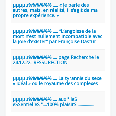
µµµµµ%%%%%% ..... « Je parle des
autres, mais, en réalité, il s’agit de ma
propre expérience. »
µµµµµ%%%%%% ..... “L’angoisse de la
mort n’est nullement incompatible avec
la joie d’exister” par Françoise Dastur
µµµµµ%%%%%% .... page Recherche le
24.12.22...RESSURECTION
µµµµµ%%%%%% .... La tyrannie du sexe
« idéal » ou le royaume des complexes
µµµµµ%%%%%% .... aux " leS
eSSentielleS "....100% plaisirS ................