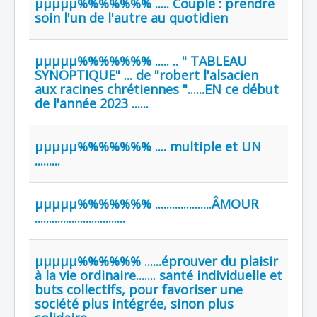
µµµµµ%%%%%%% ..... Couple : prendre
soin l'un de l'autre au quotidien
µµµµµ%%%%%%% ..... .. " TABLEAU
SYNOPTIQUE" ... de "robert l'alsacien
aux racines chrétiennes "......EN ce début
de l'année 2023 ......
µµµµµ%%%%%%% .... multiple et UN
.........
µµµµµ%%%%%%% ....................ÂMOUR
................................
µµµµµ%%%%%% ......éprouver du plaisir
à la vie ordinaire....... santé individuelle et
buts collectifs, pour favoriser une
société plus intégrée, sinon plus