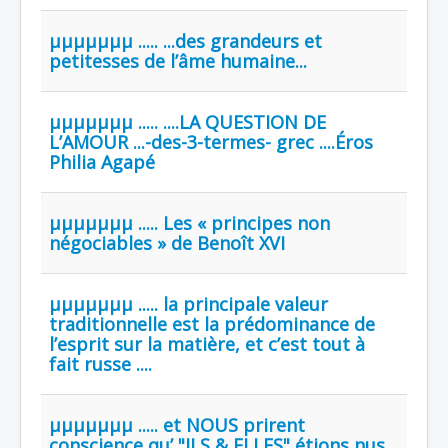
µµµµµµµ ..... ...des grandeurs et
petitesses de l’âme humaine...
µµµµµµµ ..... ....LA QUESTION DE
L’AMOUR ...-des-3-termes- grec ....Éros
Philia Agapé
µµµµµµµ ..... Les « principes non
négociables » de Benoît XVI
µµµµµµµ ..... la principale valeur
traditionnelle est la prédominance de
l’esprit sur la matière, et c’est tout à
fait russe ....
µµµµµµµ ..... et NOUS prirent
conscience qu’ "ILS & ELLES" étions nus