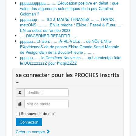
µµµµµµµµµµµµ..........L’éducation positive en débat : que
valent les arguments scientifiques de la psy Caroline
Goldman ?
µµµµµµµµ ...... ICI & MAINs-TENANteS ....... TRANS-
mettONS ....... . EN la brèche / ENtre / Passé & Futur .....
EN ce début de l'année 2023
.... DISCERNER-REPARTIR ....
µµµµµµ...Et alors ..... lÂ-RE-VUEs ... de NÔs-ENtre-
EXpérienceS de de penser ENtre-Grande-Santé-Mentale
de Vésigondain de la Boucle-Fleurie ........
µµµµµµ ..... le Dernières Nouvelles .....qui auraientpu faire
le BUzzzzzzzZ pour l'hcqsZZZZ
se connecter pour les PROCHES inscrits
...
Identifiant
Mot de passe
Se souvenir de moi
Connexion
Créer un compte