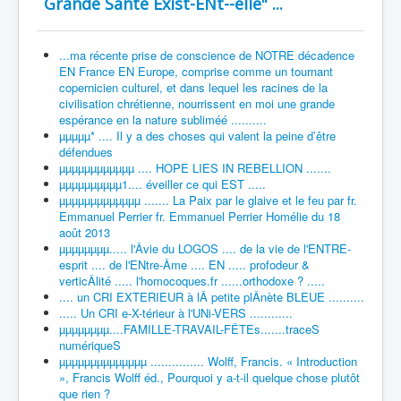
Grande Santé Exist-ENt--elle" ...
...ma récente prise de conscience de NOTRE décadence
EN France EN Europe, comprise comme un tournant
copernicien culturel, et dans lequel les racines de la
civilisation chrétienne, nourrissent en moi une grande
espérance en la nature subliméé ..........
µµµµµ* .... Il y a des choses qui valent la peine d’être
défendues
µµµµµµµµµµµµ .... HOPE LIES IN REBELLION .......
µµµµµµµµµµ1.... éveiller ce qui EST .....
µµµµµµµµµµµµµ ....... La Paix par le glaive et le feu par fr.
Emmanuel Perrier fr. Emmanuel Perrier Homélie du 18
août 2013
µµµµµµµµ..... l'Âvie du LOGOS .... de la vie de l'ENTRE-
esprit .... de l'ENtre-Âme .... EN ..... profodeur &
verticÂlité ..... l'homocoques.fr ......orthodoxe ? .....
.... un CRI EXTERIEUR à lÂ petite plÂnète BLEUE ..........
..... Un CRI e-X-térieur à l'UNi-VERS ............
µµµµµµµµ....FAMILLE-TRAVAIL-FÊTEs.......traceS
numériqueS
µµµµµµµµµµµµµµ ............... Wolff, Francis. « Introduction
», Francis Wolff éd., Pourquoi y a-t-il quelque chose plutôt
que rien ?