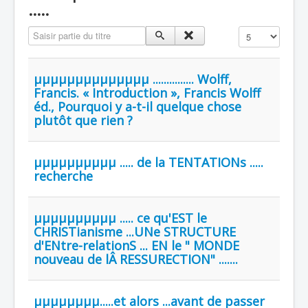
.....
Saisir partie du titre
Affichage #
µµµµµµµµµµµµµµ ............... Wolff,
Francis. « Introduction », Francis Wolff
éd., Pourquoi y a-t-il quelque chose
plutôt que rien ?
µµµµµµµµµµ ..... de la TENTATIONs .....
recherche
µµµµµµµµµµ ..... ce qu'EST le
CHRISTianisme ...UNe STRUCTURE
d'ENtre-relationS ... EN le " MONDE
nouveau de lÂ RESSURECTION" .......
µµµµµµµµ.....et alors ...avant de passer