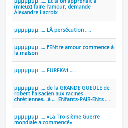
µµµµµµµ ...... Et si on apprenait à
(mieux) faire l’amour, demande
Alexandre Lacroix
µµµµµµµ ..... LÂ persécution .....
µµµµµµµ ..... l'ENtre amour commence à
la maison
µµµµµµµ ..... EUREKA1 .....
µµµµµµµ ..... de la GRANDE GUEULE de
robert l'alsacien aux racines
chrétiennes....à .... ENfants-PAIR-ENts ....
µµµµµµµ ..... «La Troisième Guerre
mondiale a commencé»