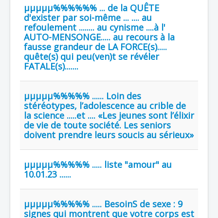
µµµµµ%%%%%% ... de la QUÊTE
d'exister par soi-même ... .... au
refoulement ........ au cynisme ....à l'
AUTO-MENSONGE..... au recours à la
fausse grandeur de LA FORCE(s).....
quête(s) qui peu(ven)t se révéler
FATALE(s).......
µµµµµ%%%%% ...... Loin des
stéréotypes, l’adolescence au crible de
la science .....et .... «Les jeunes sont l’élixir
de vie de toute société. Les seniors
doivent prendre leurs soucis au sérieux»
µµµµµ%%%%% ..... liste "amour" au
10.01.23 ......
µµµµµ%%%%% ..... BesoinS de sexe : 9
signes qui montrent que votre corps est