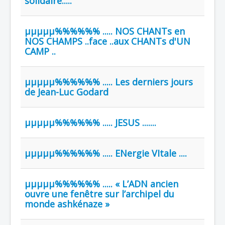
solidaire.....
µµµµµ%%%%%% ..... NOS CHANTs en
NOS CHAMPS ..face ..aux CHANTs d'UN
CAMP ..
µµµµµ%%%%%% ..... Les derniers jours
de Jean-Luc Godard
µµµµµ%%%%%% ..... JESUS .......
µµµµµ%%%%%% ..... ENergie VItale ....
µµµµµ%%%%%% ..... « L’ADN ancien
ouvre une fenêtre sur l’archipel du
monde ashkénaze »