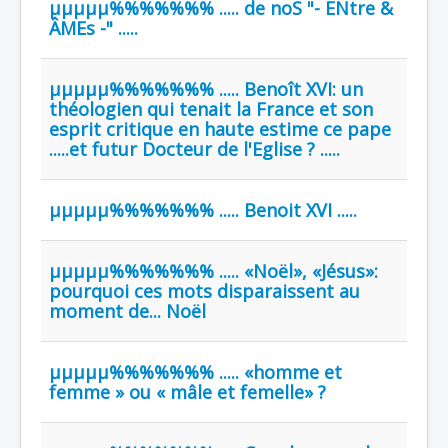
µµµµµ%%%%%%% ..... de noS "- ENtre &
ÂMEs -" .....
µµµµµ%%%%%%% ..... Benoît XVI: un
théologien qui tenait la France et son
esprit critique en haute estime ce pape
.....et futur Docteur de l'Eglise ? .....
µµµµµ%%%%%%% ..... Benoit XVI .....
µµµµµ%%%%%%% ..... «Noël», «Jésus»:
pourquoi ces mots disparaissent au
moment de... Noël
µµµµµ%%%%%%% ..... «homme et
femme » ou « mâle et femelle» ?