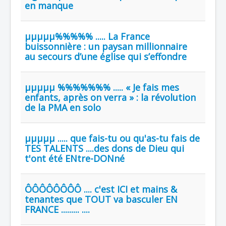
en manque
µµµµµ%%%%% ..... La France
buissonnière : un paysan millionnaire
au secours d’une église qui s’effondre
µµµµµ %%%%%%% ..... « Je fais mes
enfants, après on verra » : la révolution
de la PMA en solo
µµµµµ ..... que fais-tu ou qu'as-tu fais de
TES TALENTS ....des dons de Dieu qui
t'ont été ENtre-DONné
ÔÔÔÔÔÔÔÔ .... c'est ICI et mains &
tenantes que TOUT va basculer EN
FRANCE ......... ....