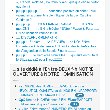
», Francis Wolff éd., Pourquoi y a-t-il quelque chose plutôt
que rien ?
µµµµµµµµµµµµ..........L’éducation positive en débat : que
valent les arguments scientifiques de la psy Caroline
Goldman ?
µµµµµµµµ ...... ICI & MAINs-TENANteS ....... TRANS-
mettONS ....... . EN la brèche / ENtre / Passé & Futur .....
EN ce début de l'année 2023
.... DISCERNER-REPARTIR ....
µµµµµµ...Et alors ..... lÂ-RE-VUEs ... de NÔs-ENtre-
EXpérienceS de de penser ENtre-Grande-Santé-Mentale
de Vésigondain de la Boucle-Fleurie ........
µµµµµµ ..... le Dernières Nouvelles .....qui auraientpu faire
le BUzzzzzzzZ pour l'hcqsZZZZ
... site dédié à l'ENtre-DEUX f-h NOTRE
OUVERTURE à NOTRE HOMINISATION
......
x?x SIGNE des TEMPs .... dé-VOILEment de
l'EVOLUTION QUALITAtive de NOS ENtre/RAPPORTs
TRINItaire... EN ENtre-DEUX f-h ........
467
XµX l'ère de la CHRétienneté EN l'ENtre/RAPPORT
TRI ne ferait-il que cÔmmencer ...?
193
x-x les ENtre-rapportS NUMERIQUEs BI-naires du