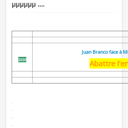
µµµµµµ ....
recherche
Juan Branco face à M
2020
Abattre l'
.
.
.
.