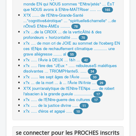
monde EN qui NOUS sommes "ENtre/jetés" ... ÊsT
que NOUS avons à ENtre-MAÎTRiser ..... ...
165
X?X ...... de l'ENtre-Grande-Santé
..."cognitive&érotique" ... "spirituelle&charnelle" ...de
nÔtreS ENtre-ÂMEs ........
78
x?x ...de la CROIX ... de la verticÂlité & des
profondeurs + horizontalité .....
70
x?x .... de mon cri de JOIE au sommet de l'iceberg EN
ces tENps de rechauffement climatique ........... une
grave allégresse ....... al
55
x?x ..... l'Âvie à DEUX ... f&h ...
42
x?x ..... l'ère des "JEux " ..... nébuleuseS maléfiques
disolvantes ... TRIOMPHanteS. .....
34
x?x ...... les sept âges de l'Âvie .......
33
x?x ... de la mort ... à ... l'Âvie IN-finie ...
29
X?X journ'analytique de l'ENtre-TENps ..... de robert
l'alsacien à la grande gueule ...............
17
x?x ..... de l'ENtre-guerre des cultures
17
x?x ..... de la justice divine .....
11
x?x ..... d'éros et agapé .....
10
se connecter pour les PROCHES inscrits