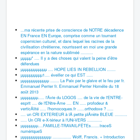
...ma récente prise de conscience de NOTRE décadence
EN France EN Europe, comprise comme un tournant
copernicien culturel, et dans lequel les racines de la
civilisation chrétienne, nourrissent en moi une grande
espérance en la nature subliméé ..........
µµµµµ* .... Il y a des choses qui valent la peine d’être
défendues
µµµµµµµµµµµµ .... HOPE LIES IN REBELLION .......
µµµµµµµµµµ1.... éveiller ce qui EST .....
µµµµµµµµµµµµµ ....... La Paix par le glaive et le feu par fr.
Emmanuel Perrier fr. Emmanuel Perrier Homélie du 18
août 2013
µµµµµµµµ..... l'Âvie du LOGOS .... de la vie de l'ENTRE-
esprit .... de l'ENtre-Âme .... EN ..... profodeur &
verticÂlité ..... l'homocoques.fr ......orthodoxe ? .....
.... un CRI EXTERIEUR à lÂ petite plÂnète BLEUE ..........
..... Un CRI e-X-térieur à l'UNi-VERS ............
µµµµµµµµ....FAMILLE-TRAVAIL-FÊTEs.......traceS
numériqueS
µµµµµµµµµµµµµµ ............... Wolff, Francis. « Introduction