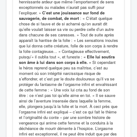
hennissante ardeur que même l’emportement de sens
exceptionnels ou malades n’aurait pas suffi pour
l’expliquer. »
C’est une jouissance sur fond de
sauvagerie, de combat, de mort
: « C’était quelque
chose de si fauve et de si acharné qu’on aurait dit
qu’elle voulait laisser sa vie ou perdre celle d’un autre
dans chacune de ses caresses. » Tout de suite après
apparaît la hantise de la folie : « Les sensations inouïes
que lui donna cette créature, folle de son corps à rendre
la folie contagieuse… » Contagieuse effectivement,
puisqu’« il oublia tout », et funeste :
« Elle lui soutira
son âme à lui dans son corps à elle. »
Si cependant
le héros reprend quelque peu sa maîtrise, c’est au
moment où son intégrité narcissique risque de
s’effondrer, et c’est par le doute douloureux qu’il va se
protéger du fantasme de l’orgasme infini et envahissant
de cette femme : « Une voix lui cria au fond de son
être : ce n’est pas toi qu’elle aime en toi. » Il se sauve
ainsi de l’aventure insensée dans laquelle la femme,
elle, plongera jusqu’à la folie et la mort. À ceci près que
l’orgasme infini est expliqué – c’est ce qui fait le thème
et l’originalité du conte – par une sombre histoire de
vengeance qui anime cette femme et la conduira à la
déchéance de mourir démente à l’hospice. L’orgasme
infini est exceptionnel, il ne peut être induit que par des