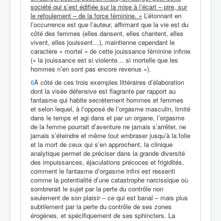
société qui s’est édifiée sur la mise à l’écart – pire, sur
le refoulement – de la force féminine. »
L’étonnant en
l’occurrence est que l’auteur, affirmant que la vie est du
côté des femmes (elles dansent, elles chantent, elles
vivent, elles jouissent…), maintienne cependant le
caractère « mortel » de cette jouissance féminine infinie
(« la jouissance est si violente… si mortelle que les
hommes n’en sont pas encore revenus »).
6
À côté de ces trois exemples littéraires d’élaboration
dont la visée défensive est flagrante par rapport au
fantasme qui habite secrètement hommes et femmes
et selon lequel, à l’opposé de l’orgasme masculin, limité
dans le temps et agi dans et par un organe, l’orgasme
de la femme pourrait d’aventure ne jamais s’arrêter, ne
jamais s’éteindre et même tout embraser jusqu’à la folie
et la mort de ceux qui s’en approchent, la clinique
analytique permet de préciser dans la grande diversité
des impuissances, éjaculations précoces et frigidités,
comment le fantasme d’orgasme infini est ressenti
comme la potentialité d’une catastrophe narcissique où
sombrerait le sujet par la perte du contrôle non
seulement de son plaisir – ce qui est banal – mais plus
subtilement par la perte du contrôle de ses zones
érogènes, et spécifiquement de ses sphincters. La