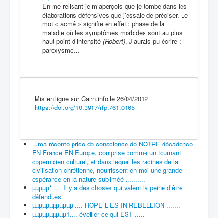
En me relisant je m’aperçois que je tombe dans les
élaborations défensives que j’essaie de préciser. Le
mot « acmé » signifie en effet : phase de la
maladie où les symptômes morbides sont au plus
haut point d’intensité
(Robert)
. J’aurais pu écrire :
paroxysme…
Mis en ligne sur Cairn.info le 26/04/2012
https://doi.org/10.3917/rfp.761.0165
...ma récente prise de conscience de NOTRE décadence
EN France EN Europe, comprise comme un tournant
copernicien culturel, et dans lequel les racines de la
civilisation chrétienne, nourrissent en moi une grande
espérance en la nature subliméé ..........
µµµµµ* .... Il y a des choses qui valent la peine d’être
défendues
µµµµµµµµµµµµ .... HOPE LIES IN REBELLION .......
µµµµµµµµµµ1.... éveiller ce qui EST .....