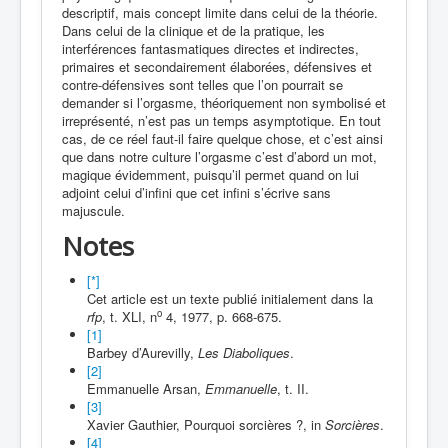
descriptif, mais concept limite dans celui de la théorie.
Dans celui de la clinique et de la pratique, les
interférences fantasmatiques directes et indirectes,
primaires et secondairement élaborées, défensives et
contre-défensives sont telles que l’on pourrait se
demander si l’orgasme, théoriquement non symbolisé et
irreprésenté, n’est pas un temps asymptotique. En tout
cas, de ce réel faut-il faire quelque chose, et c’est ainsi
que dans notre culture l’orgasme c’est d’abord un mot,
magique évidemment, puisqu’il permet quand on lui
adjoint celui d’infini que cet infini s’écrive sans
majuscule.
Notes
[*]
Cet article est un texte publié initialement dans la
o
rfp
, t. XLI, n
4, 1977, p. 668-675.
[1]
Barbey d’Aurevilly,
Les Diaboliques
.
[2]
Emmanuelle Arsan,
Emmanuelle
, t. II.
[3]
Xavier Gauthier, Pourquoi sorcières ?, in
Sorcières
.
[4]