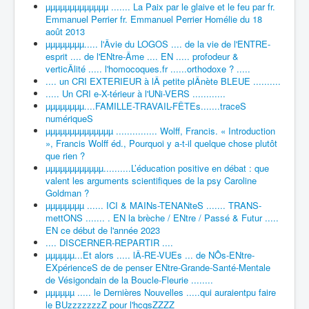
µµµµµµµµµµµµµ ....... La Paix par le glaive et le feu par fr.
Emmanuel Perrier fr. Emmanuel Perrier Homélie du 18
août 2013
µµµµµµµµ..... l'Âvie du LOGOS .... de la vie de l'ENTRE-
esprit .... de l'ENtre-Âme .... EN ..... profodeur &
verticÂlité ..... l'homocoques.fr ......orthodoxe ? .....
.... un CRI EXTERIEUR à lÂ petite plÂnète BLEUE ..........
..... Un CRI e-X-térieur à l'UNi-VERS ............
µµµµµµµµ....FAMILLE-TRAVAIL-FÊTEs.......traceS
numériqueS
µµµµµµµµµµµµµµ ............... Wolff, Francis. « Introduction
», Francis Wolff éd., Pourquoi y a-t-il quelque chose plutôt
que rien ?
µµµµµµµµµµµµ..........L’éducation positive en débat : que
valent les arguments scientifiques de la psy Caroline
Goldman ?
µµµµµµµµ ...... ICI & MAINs-TENANteS ....... TRANS-
mettONS ....... . EN la brèche / ENtre / Passé & Futur .....
EN ce début de l'année 2023
.... DISCERNER-REPARTIR ....
µµµµµµ...Et alors ..... lÂ-RE-VUEs ... de NÔs-ENtre-
EXpérienceS de de penser ENtre-Grande-Santé-Mentale
de Vésigondain de la Boucle-Fleurie ........
µµµµµµ ..... le Dernières Nouvelles .....qui auraientpu faire
le BUzzzzzzzZ pour l'hcqsZZZZ