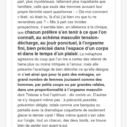
part, plus mystérieuse, tellement plus inquiétante que
familière, celle que seuls des hommes avouant leur
propre féminité osent questionner : « Dis-moi comment
c’était, où étais-tu, là d’où j’ai bien cru que tu ne
reviendrais pas ? » Mis à part ces timides
prospections, il semble bien, en référence à la clinique,
chacun préfère s’en tenir à ce que l’on
que
connaît, au schéma masculin tension-
décharge, au jouir ponctuel, à l’orgasme
fini, bien précisé dans l’espace d’un corps
et dans le temps d’un plaisir.
La métaphore
agressive du coup que l’on tire a certes des relents de
haine plus ou moins intriqués à l’amour, mais elle
présente l’avantage de bien délimiter ce qu’elle désigne,
et
c’est ainsi que pour la paix des ménages, un
grand nombre de femmes jouissent comme des
hommes, par petits coups ou par grandes rafales,
dans une proportionnalité à l’orgasme masculin
dont Tirésias a fixé l’optimum : dix contre un. D’autres
ne s’y risquent même pas : à précocité possible,
prévention obligée, totale comme une banquise ou
partielle avec la dramatique coquetterie de seulement
glacer le dernier carat ! Mais même quand c’est rubis
sur l’ongle, tout un chacun, des deux bords, se trouve
bien de garder son quant-à-soi.