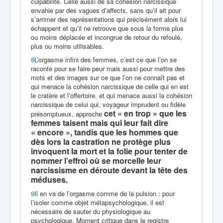
culpabilité. Celle aussi de sa cohésion narcissique
envahie par des vagues d’affects, sans qu’il ait pour
s’arrimer des représentations qui précisément alors lui
échappent et qu’il ne retrouve que sous la forme plus
ou moins déplacée et incongrue de retour du refoulé,
plus ou moins utilisables.
8
L’orgasme infini des femmes, c’est ce que l’on se
raconte pour se faire peur mais aussi pour mettre des
mots et des images sur ce que l’on ne connaît pas et
qui menace la cohésion narcissique de celle qui en est
le cratère et l’offertoire, et qui menace aussi la cohésion
narcissique de celui qui, voyageur imprudent ou fidèle
cet « en trop » que les
présomptueux, approche
femmes taisent mais qui leur fait dire
« encore », tandis que les hommes que
dès lors la castration ne protège plus
invoquent la mort et la folie pour tenter de
nommer l’effroi où se morcelle leur
narcissisme en déroute devant la tête des
méduses.
9
Il en va de l’orgasme comme de la pulsion : pour
l’isoler comme objet métapsychologique, il est
nécessaire de sauter du physiologique au
psychologique. Moment critique dans le registre