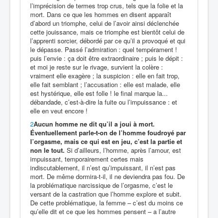
l’imprécision de termes trop crus, tels que la folie et la
mort. Dans ce que les hommes en disent apparaît
d’abord un triomphe, celui de l’avoir ainsi déclenchée
cette jouissance, mais ce triomphe est bientôt celui de
l’apprenti sorcier, débordé par ce qu’il a provoqué et qui
le dépasse. Passé l’admiration : quel tempérament !
puis l’envie : ça doit être extraordinaire ; puis le dépit :
et moi je reste sur le rivage, survient la colère :
vraiment elle exagère ; la suspicion : elle en fait trop,
elle fait semblant ; l’accusation : elle est malade, elle
est hysté­rique, elle est folle ! le final marque la...
débandade, c’est-à-dire la fuite ou l’impuissance : et
elle en veut encore !
2
Aucun homme ne dit qu’il a joui à mort.
Éventuellement parle-t-on de l’homme foudroyé par
l’orgasme, mais ce qui est en jeu, c’est la partie et
non le tout.
Si d’ailleurs, l’homme, après l’amour, est
impuissant, temporairement certes mais
indiscutablement, il n’est qu’impuissant, il n’est pas
mort. De même dormira-t-il, il ne deviendra pas fou. De
la problématique narcissique de l’orgasme, c’est le
versant de la castration que l’homme explore et subit.
De cette problématique, la femme – c’est du moins ce
qu’elle dit et ce que les hommes pensent – a l’autre