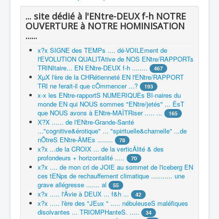
... site dédié à l'ENtre-DEUX f-h NOTRE
OUVERTURE à NOTRE HOMINISATION
......
x?x SIGNE des TEMPs .... dé-VOILEment de
l'EVOLUTION QUALITAtive de NOS ENtre/RAPPORTs
TRINItaire... EN ENtre-DEUX f-h ........
467
XµX l'ère de la CHRétienneté EN l'ENtre/RAPPORT
TRI ne ferait-il que cÔmmencer ...?
193
x-x les ENtre-rapportS NUMERIQUEs BI-naires du
monde EN qui NOUS sommes "ENtre/jetés" ... ÊsT
que NOUS avons à ENtre-MAÎTRiser ..... ...
165
X?X ...... de l'ENtre-Grande-Santé
..."cognitive&érotique" ... "spirituelle&charnelle" ...de
nÔtreS ENtre-ÂMEs ........
78
x?x ...de la CROIX ... de la verticÂlité & des
profondeurs + horizontalité .....
70
x?x .... de mon cri de JOIE au sommet de l'iceberg EN
ces tENps de rechauffement climatique ........... une
grave allégresse ....... al
55
x?x ..... l'Âvie à DEUX ... f&h ...
42
x?x ..... l'ère des "JEux " ..... nébuleuseS maléfiques
disolvantes ... TRIOMPHanteS. .....
34