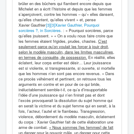
brûler en des bûchers qui flambent encore depuis que
Michelet en a écrit l’histoire et depuis que les femmes
s’aperçoivent, contre les hommes – qu’« elles dansent,
qu’elles chantent, qu’elles vivent » et, pense
Xavier Gauthier
[3]
[3]
Xavier Gauthier, Pourquoi
sorcières ?, in Sorcières.
: « Pourquoi sorcières, parce
qu’elles jouissent. » « On a voulu nous faire croire que
les femmes étaient frigides, prudes, chastes.
C’est
seulement parce qu’on voulait les forcer à jouir droit,
selon le modèle masculin, dans les limites masculines,
en termes de conquête, de possession.
En réalité, elles
éclatent, leur corps entier est désir… Leur jouissance
est si violente, si transgressante, si ouverte, si mortelle
que les hommes n’en sont pas encore revenus. » Dans
ce procès véhément et pertinent, on retrouve tous les
arguments en contre et en pour de ce qui bride,
inéluctablement semble-t-il, ce qu’a d’insupportable
l’idée d’une jouissance qui n’en finirait pas et dont
l’excès provoquerait la dissolution du sujet homme qui
en serait la victime et du sujet femme qui en serait, à la
fois, l’acteur, l’autel et le flambeau. Transgression,
violence, débordement du modèle masculin, éclatement
du corps : Xavier Gauthier fait de cette élaboration une
arme de combat.
« Nous sommes [les femmes] de fait
un danger pour le pouvoir mâle, un danger pour cette