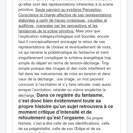
qu’elles sont des représentations inhérentes à la scène
primitive.
Seule parvient au système Perception-
Conscience la charge affective de ses représentations
élaborées à partir de traces mnésiques, visuelles et
auditives, marquées par les perceptions et les
fantasmes de la scène primitive.
Mais pour que
l’explication métapsychologique soit bouclée, encore
faut-il conceptuellement envisager le retour de ces
représentations de choses et éventuellement de mots,
ce qui ramène la problématique du fantasme et vient
singulièrement compliquer le schéma énergétique trop
simple du départ en terme de tension-décharge. Trop
simple puisque des images et des mots interfèrent en
fait dans les mécanismes de mise en tension et dans
ceux de la décharge ; une image, un mot peuvent
concourir à l’excitation et s’y faire refouler, mais aussi
enrayer l’excitation, retarder ou même empêcher la
Dans ce registre du fantasme,
décharge.
c’est donc bien évidemment toute sa
propre histoire qu’un sujet retrouvera à ce
moment critique d’intensité et de
refoulement qu’est l’orgasme.
Sa propre
histoire, c’est-à-dire celle de ses identifications, celle
de sa prégénitalité, celle de son Œdipe et de sa