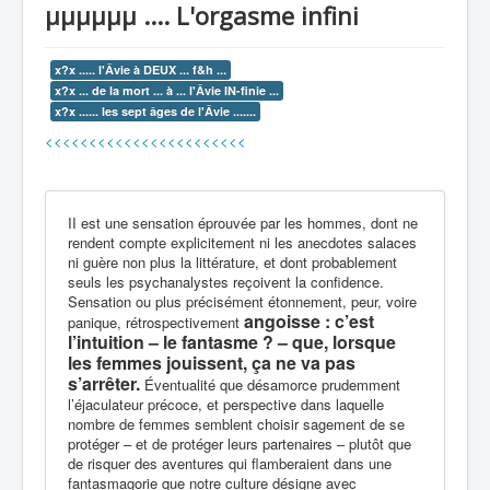
µµµµµµ .... L'orgasme infini
recherche
x?x ..... l'Âvie à DEUX ... f&h ...
x?x ... de la mort ... à ... l'Âvie IN-finie ...
x?x ...... les sept âges de l'Âvie .......
<<<<<<<<<<<<<<<<<<<<<<<
II est une sensation éprouvée par les hommes, dont ne
rendent compte explicitement ni les anecdotes salaces
ni guère non plus la littérature, et dont probablement
seuls les psychanalystes reçoivent la confidence.
Sensation ou plus précisément étonnement, peur, voire
angoisse : c’est
panique, rétrospectivement
l’intuition – le fantasme ? – que, lorsque
les femmes jouissent, ça ne va pas
s’arrêter.
Éventualité que désamorce prudemment
l’éjaculateur précoce, et perspective dans laquelle
nombre de femmes semblent choisir sagement de se
protéger – et de protéger leurs partenaires – plutôt que
de risquer des aventures qui flamberaient dans une
fantasmagorie que notre culture désigne avec