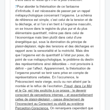
7
Pour aborder la théorisation de ce fantasme
d’infinitude, il est nécessaire de passer par un rappel
métapsychologique concernant l’orgasme. Le schéma
de référence est simple, c’est celui de la tension et de
la décharge, et si l’on s’en tient à l’orgasme masculin,
on se trouve dans le registre du plus pur et du plus
élémentaire quantitatif, même pas dans celui de
l’économique mais bien plutôt dans celui d’une
énergétique qui, sous la domination du principe de
plaisir-déplaisir, règle des tensions et des décharges en
rapport avec la sensorialité et la motricité. Mais dire
que l’orgasme est du quantitatif à l’état pur pose, du
point de vue métapsychologique, le problème du destin
des représentations ainsi débordées – mot provisoire à
définir – par l’affect. Apparemment, la théorisation de
l’orgasme pourrait se tenir sans prise en compte de
représentations verbales. En l’occurrence, le
Préconscient reste vierge, exclu ou non atteint par la
montée et le reflux de l’excitation.
Freud, dans
Le Moi
et le Ça
, est très explicite à ce propos : le devenir
conscient de perceptions internes – et essentiellement
celles de plaisir-déplaisir – passe directement de
l’Inconscient au Conscient ou plutôt au système
Perception-Conscience.
On remarquera cependant que