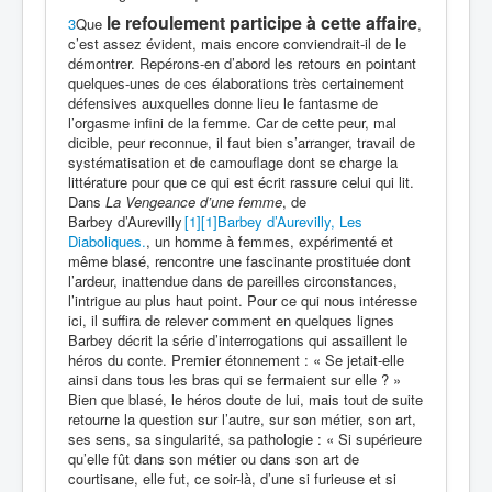
le refoulement participe à cette affaire
3
Que
,
c’est assez évident, mais encore conviendrait-il de le
démontrer. Repérons-en d’abord les retours en pointant
quelques-unes de ces élaborations très certainement
défensives auxquelles donne lieu le fantasme de
l’orgasme infini de la femme. Car de cette peur, mal
dicible, peur reconnue, il faut bien s’arranger, travail de
systématisation et de camouflage dont se charge la
littérature pour que ce qui est écrit rassure celui qui lit.
Dans
La Vengeance d’une femme
, de
Barbey d’Aurevilly
[1]
[1]
Barbey d’Aurevilly, Les
Diaboliques.
, un homme à femmes, expérimenté et
même blasé, rencontre une fascinante prostituée dont
l’ardeur, inattendue dans de pareilles circonstances,
l’intrigue au plus haut point. Pour ce qui nous intéresse
ici, il suffira de relever comment en quelques lignes
Barbey décrit la série d’interrogations qui assaillent le
héros du conte. Premier étonnement : « Se jetait-elle
ainsi dans tous les bras qui se fermaient sur elle ? »
Bien que blasé, le héros doute de lui, mais tout de suite
retourne la question sur l’autre, sur son métier, son art,
ses sens, sa singularité, sa pathologie : « Si supérieure
qu’elle fût dans son métier ou dans son art de
courtisane, elle fut, ce soir-là, d’une si furieuse et si