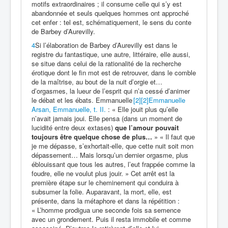
motifs extraordinaires ; il consume celle qui s’y est
abandonnée et seuls quelques hommes ont approché
cet enfer : tel est, schématiquement, le sens du conte
de Barbey d’Aurevilly.
4
Si l’élaboration de Barbey d’Aurevilly est dans le
registre du fantastique, une autre, littéraire, elle aussi,
se situe dans celui de la rationalité de la recherche
érotique dont le fin mot est de retrouver, dans le comble
de la maîtrise, au bout de la nuit d’orgie et…
d’orgasmes, la lueur de l’esprit qui n’a cessé d’animer
le débat et les ébats. Emmanuelle
[2]
[2]
Emmanuelle
Arsan, Emmanuelle, t. II.
: « Elle jouit plus qu’elle
n’avait jamais joui. Elle pensa (dans un moment de
lucidité entre deux extases)
que l’amour pouvait
toujours être quelque chose de plus…
» « Il faut que
je me dépasse, s’exhortait-elle, que cette nuit soit mon
dépassement… Mais lorsqu’un dernier orgasme, plus
éblouissant que tous les autres, l’eut frappée comme la
foudre, elle ne voulut plus jouir. » Cet arrêt est la
première étape sur le cheminement qui conduira à
subsumer la folie. Auparavant, la mort, elle, est
présente, dans la métaphore et dans la répétition :
« L’homme prodigua une seconde fois sa semence
avec un grondement. Puis il resta immobile et comme