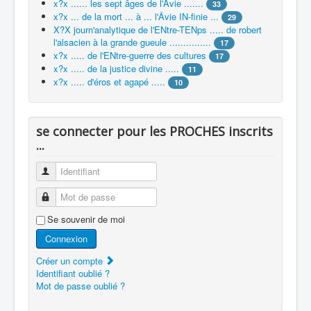
x?x ...... les sept âges de l'Âvie .......
33
x?x ... de la mort ... à ... l'Âvie IN-finie ...
29
X?X journ'analytique de l'ENtre-TENps ..... de robert
l'alsacien à la grande gueule ...............
17
x?x ..... de l'ENtre-guerre des cultures
17
x?x ..... de la justice divine .....
11
x?x ..... d'éros et agapé .....
10
se connecter pour les PROCHES inscrits
...
Identifiant
Mot de passe
Se souvenir de moi
Connexion
Créer un compte
Identifiant oublié ?
Mot de passe oublié ?