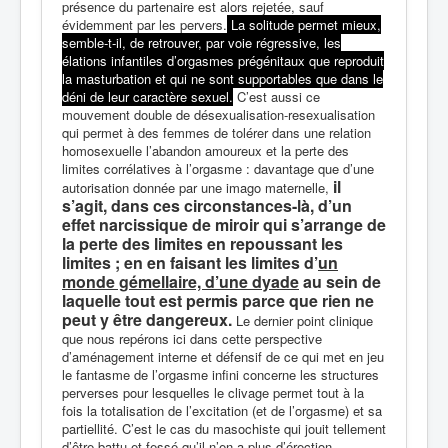
présence du partenaire est alors rejetée, sauf
évidemment par les pervers.
La solitude permet mieux,
semble-t-il, de retrouver, par voie régressive, les
élations infantiles d’orgasmes prégénitaux que reproduit
la masturbation et qui ne sont supportables que dans le
déni de leur caractère sexuel.
C’est aussi ce
mouvement double de désexualisation-resexualisation
qui permet à des femmes de tolérer dans une relation
homosexuelle l’abandon amoureux et la perte des
limites corrélatives à l’orgasme : davantage que d’une
il
autorisation donnée par une imago maternelle,
s’agit, dans ces circonstances-là, d’un
effet narcissique de miroir qui s’arrange de
la perte des limites en repoussant les
limites ; en en faisant les limites d’
un
monde gémellaire, d’une dyade
au sein de
laquelle tout est permis parce que rien ne
peut y être dangereux.
Le dernier point clinique
que nous repérons ici dans cette perspective
d’aménagement interne et défensif de ce qui met en jeu
le fantasme de l’orgasme infini concerne les structures
perverses pour lesquelles le clivage permet tout à la
fois la totalisation de l’excitation (et de l’orgasme) et sa
partiellité. C’est le cas du masochiste qui jouit tellement
d’être battu et fessé qu’il n’en a plus d’érection.