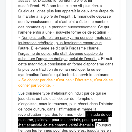
assassiné. D’autres le retirèrent d’elle et lui
succédèrent. Et à son tour, elle ne vit plus rien. »
Quelques lignes plus loin apparaît la deuxième étape de
la marche à la gloire de l’esprit : Emmanuelle dépasse
son évanouissement et s’astreint à établir le nombre
des hommes qui la prennent successivement. Ce qui
l’amène enfin à une « nouvelle forme de délectation » :
«
Non plus cette fois un paroxysme sensuel, mais une
jouissance cérébrale, plus fascinante encore que
l’autre. Elle-même se dit qu’à l’orgasme charnel,
l’orgasme du corps, elle était devenue capable de
substituer l’orgasme érotique, celui de l’esprit.
» Et suit
cette magnifique conclusion en forme d’aphorisme dans
la plus pure tradition du roman érotique, là où se
systématise l’ascèse qui tente d’asservir le fantasme :
« Se donner par désir n’est rien : l’érotisme, c’est de se
donner par volonté. »
5
Le troisième type d’élaboration induit par ce qui se
joue dans ce halo clair-obscur de triomphe et
d’angoisse, nous le trouvons, plus récent dans l’histoire
de notre culture, dans l’affirmation et même la
revendication – par des femmes – de l’i
nfinitude de cet
orgasme, plaidoyer pour le scandale, pour que ce qui
était scandale éclate comme vérité éternelle.
Pourquoi
tient-on les femmes pour des sorcières, jusqu’à les en