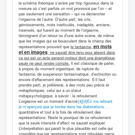
le schéma théorique s’avère par trop rigoureux dans la
mesure où c’est parfois un mot prononcé par l’un – et
pas seulement une sensation – qui va déclencher
l’orgasme de l’autre. D’autre part, les cris,
gémissements, mots inarticulés, inadaptés, anciens,
insensés, qui fusent au moment de l’orgasme,
témoignent d’un retour ou d’une autre scène, de même
que les images qui se bousculent dans le champ des
en mots
représentations prouvent que
le fantasme,
et en images
, ne saurait être tenu pour absent dans
ce qui est un acte sensori-moteur dont une énergétique
seule ne peut rendre compte.
Il est classique de parler,
à propos du moment orgastique, de rupture du
fantasme, de suspension fantasmatique, d’extinction ou
encore d’effacement des représentations. S’il faut
prendre parti, je préférerai, à des mots peu précis et
métaphoriques, celui qui a un statut
métapsychologique, à savoir : le refoulement.
L’orgasme est un moment d’acmé
[4]
[4]
En me relisant
je m’aperçois que je tombe dans les élaborations…
quantitative et tout à la fois de refoulement des
représentations. Reste le pourquoi de ce refoulement
que la seule intensité d’affect ne saurait expliquer.
L’interprétation qui paraît le plus plausible est celle qui
considère que les représentations sont refoulées parce